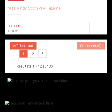
Miss Mindy 'Stitch Vinyl Figurine'
30,00 €
40,00 €
Afficher tout
Comparer (
0
)
1
2
3
Résultats 1 - 12 sur 30.