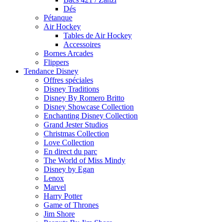
Dés
Pétanque
Air Hockey
Tables de Air Hockey
Accessoires
Bornes Arcades
Flippers
Tendance Disney
Offres spéciales
Disney Traditions
Disney By Romero Britto
Disney Showcase Collection
Enchanting Disney Collection
Grand Jester Studios
Christmas Collection
Love Collection
En direct du parc
The World of Miss Mindy
Disney by Egan
Lenox
Marvel
Harry Potter
Game of Thrones
Jim Shore