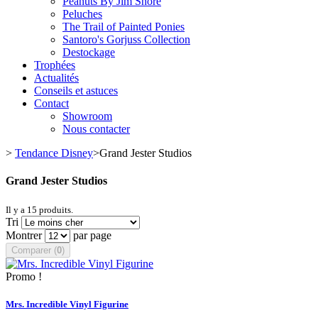
Peanuts By Jim Shore
Peluches
The Trail of Painted Ponies
Santoro's Gorjuss Collection
Destockage
Trophées
Actualités
Conseils et astuces
Contact
Showroom
Nous contacter
>
Tendance Disney
>
Grand Jester Studios
Grand Jester Studios
Il y a 15 produits.
Tri
Montrer
par page
Comparer (
0
)
Promo !
Mrs. Incredible Vinyl Figurine