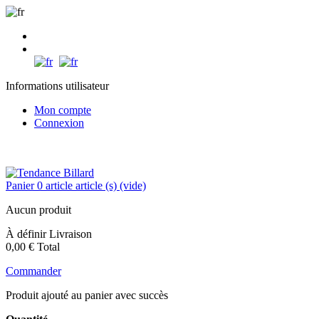
Informations utilisateur
Mon compte
Connexion
+32 (0)61 31 30 61
+32 (0)475 62 85 58
Panier
0
article
article (s)
(vide)
Aucun produit
À définir
Livraison
0,00 €
Total
Commander
Produit ajouté au panier avec succès